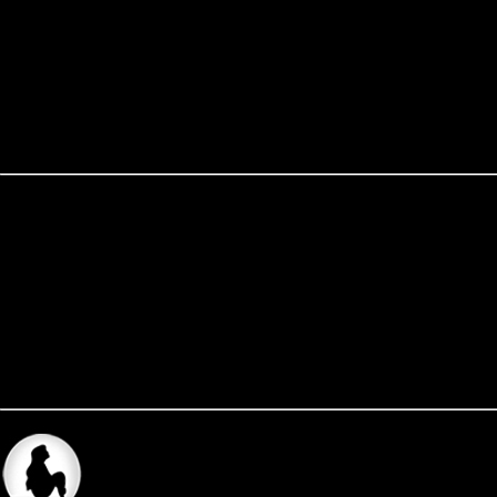
MESSAGE : Function ereg_replace() 
FILENAME : /www/wwwroot/mollywa
LINE : 17
BACK_TRACE : article_cate.php:For
form_check.php:ereg_replace(17)
ERROR NO : 8192
MESSAGE : Function split() is depre
FILENAME : /www/wwwroot/mollywa
LINE : 54
BACK_TRACE : article_cate.php:For
form_check.php:Detailed_check(39) -