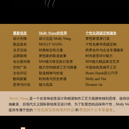
最新信息
Molly Wang的世界
个性化高级定制服务
设计先锋
设计总监-Molly Wang
梦想家度身订造
新品发布
MOLLY WANG
个性化奢华高级定制
当月活动
经典标志性元素
跨界合作与企业专属服务
品牌新闻
梦想家的取道故事
时尚新贵MW猫力
名仕面对面
MW猫力珠宝执行首席
MW猫力精品珠宝艺术
空间广告
猫力空间精湛工艺与限量
中国传统美德手工艺
文化印记
取道精神与价值
Hearts Hands匠心巧手
数码探索
时间表与历史奇遇
Molly and Vita
思考与行动
猫力高高
Dreamer via
Molly Wang
是一个在首饰创意设计和精湛制作工艺方面拥有独到思维、值得
抽象派、后现代主义国际新锐珠宝设计师。为了彰显您的品味和个性，Molly Wa
个性化珠宝首饰系列作品
尊贵的个人专享服务
提供专属于您的
和
。